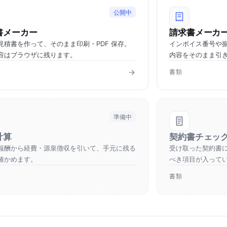
公開中
書メーカー
請求書メーカ
見積書を作って、そのまま印刷・PDF 保存。
インボイス番号や
容はブラウザに残ります。
内容をそのまま引
書類
準備中
計算
契約書チェッ
報酬から経費・源泉徴収を引いて、手元に残る
受け取った契約書
確かめます。
べき項目が入って
書類