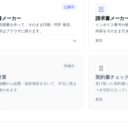
公開中
書メーカー
請求書メーカ
見積書を作って、そのまま印刷・PDF 保存。
インボイス番号や
容はブラウザに残ります。
内容をそのまま引
書類
準備中
計算
契約書チェッ
報酬から経費・源泉徴収を引いて、手元に残る
受け取った契約書
確かめます。
べき項目が入って
書類