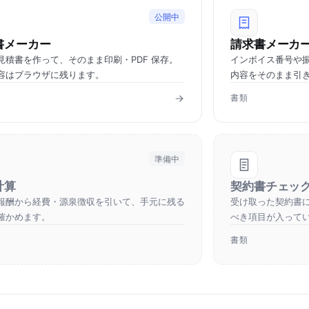
公開中
書メーカー
請求書メーカ
見積書を作って、そのまま印刷・PDF 保存。
インボイス番号や
容はブラウザに残ります。
内容をそのまま引
書類
準備中
計算
契約書チェッ
報酬から経費・源泉徴収を引いて、手元に残る
受け取った契約書
確かめます。
べき項目が入って
書類